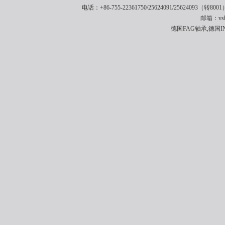
电话：+86-755-22361750/25624091/25624093（转8001
邮箱：vsbe
德国FAG轴承,德国I