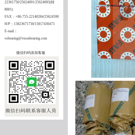
22361750/25624091/25624093(转
8001)
FAX：+86-755-22140284/25624590
H/P：13823671750/15817430473
E-mail：
vsbearing@visonbearing.com
微信扫码添加客服