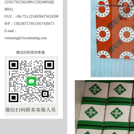
22361750/25624091/25624093(转
8001)
FAX：+86-755-22140284/25624590
H/P：13823671750/15817430473
E-mail：
vsbearing@visonbearing.com
微信扫码添加客服