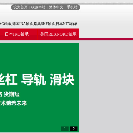
设为首页
收藏本站
繁体中文
手机站
|
|
|
AG轴承,德国INA轴承,瑞典SKF轴承,日本NTN轴承
日本IKO轴承
美国REXNORD轴承
1
2