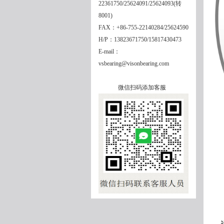
22361750/25624091/25624093(转
8001)
FAX：+86-755-22140284/25624590
H/P：13823671750/15817430473
E-mail：
vsbearing@visonbearing.com
微信扫码添加客服