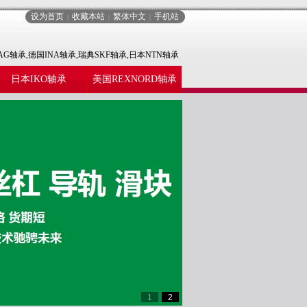
设为首页
收藏本站
繁体中文
手机站
|
|
|
AG轴承,德国INA轴承,瑞典SKF轴承,日本NTN轴承
日本IKO轴承
美国REXNORD轴承
1
2