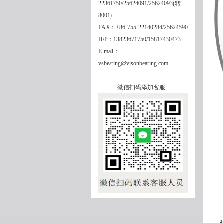
22361750/25624091/25624093(转
8001)
FAX：+86-755-22140284/25624590
H/P：13823671750/15817430473
E-mail：
vsbearing@visonbearing.com
微信扫码添加客服