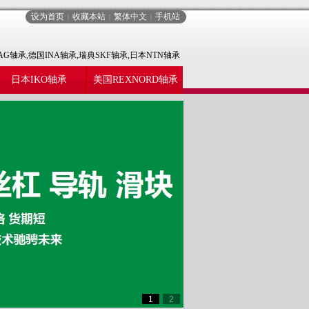
设为首页
收藏本站
繁体中文
手机站
|
|
|
AG轴承,德国INA轴承,瑞典SKF轴承,日本NTN轴承
日本IKO轴承
美国REXNORD轴承
1
2