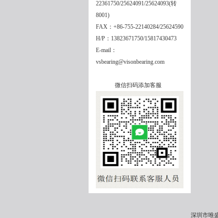
22361750/25624091/25624093(转
8001)
FAX：+86-755-22140284/25624590
H/P：13823671750/15817430473
E-mail：
vsbearing@visonbearing.com
微信扫码添加客服
深圳市唯盛机